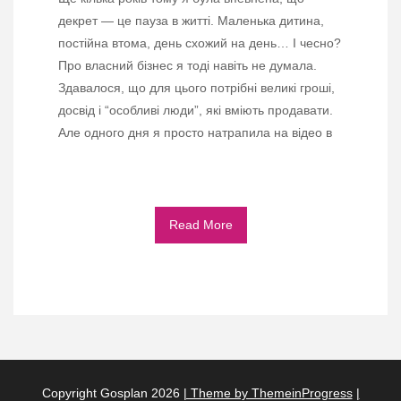
декрет — це пауза в житті. Маленька дитина,
постійна втома, день схожий на день… І чесно?
Про власний бізнес я тоді навіть не думала.
Здавалося, що для цього потрібні великі гроші,
досвід і “особливі люди”, які вміють продавати.
Але одного дня я просто натрапила на відео в
Read More
Copyright Gosplan 2026
| Theme by ThemeinProgress
|