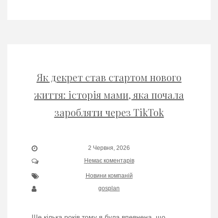
Як декрет став стартом нового
життя: історія мами, яка почала
заробляти через TikTok
2 Червня, 2026
Немає коментарів
Новини компаній
gosplan
Ще кілька років тому я була впевнена, що