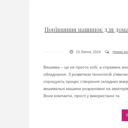
Порівняння машинок для дом
15 Липня, 2024
Немає ко
Вишивка – це не просто хобі, а справжнє мис
обладнання. З розвитком технологій з’явили
спрощують процес створення складних візе
вишивальні машини розраховані на аматорів т
Вони компактні, прості у використанні та