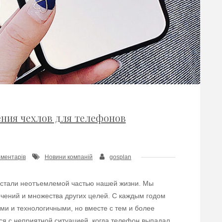
ния чехлов для телефонов
оментарів
Новини компаній
gosplan
стали неотъемлемой частью нашей жизни. Мы
ечений и множества других целей. С каждым годом
ми и технологичными, но вместе с тем и более
лся с неприятной ситуацией, когда телефон выпадал