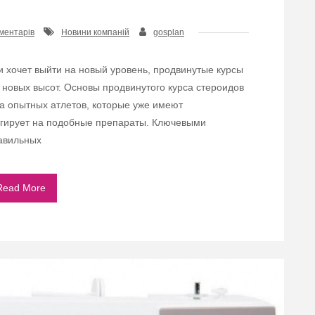
ментарів
Новини компаній
gosplan
 и хочет выйти на новый уровень, продвинутые курсы
 новых высот. Основы продвинутого курса стероидов
а опытных атлетов, которые уже имеют
еагирует на подобные препараты. Ключевыми
равильных
Read More