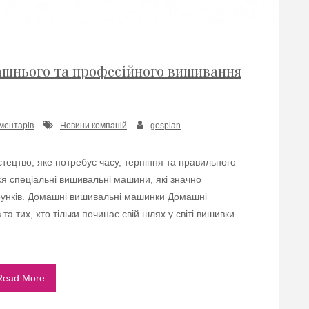
ашнього та професійного вишивання
ментарів
Новини компаній
gosplan
тецтво, яке потребує часу, терпіння та правильного
ся спеціальні вишивальні машини, які значно
рунків. Домашні вишивальні машинки Домашні
а тих, хто тільки починає свій шлях у світі вишивки.
Read More