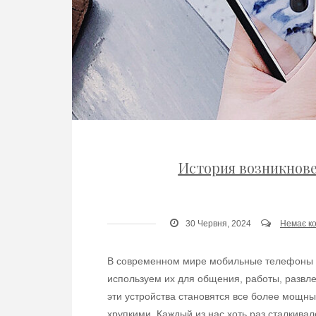
История возникнове
30 Червня, 2024
Немає к
В современном мире мобильные телефоны 
используем их для общения, работы, развл
эти устройства становятся все более мощны
хрупкими. Каждый из нас хоть раз сталкива