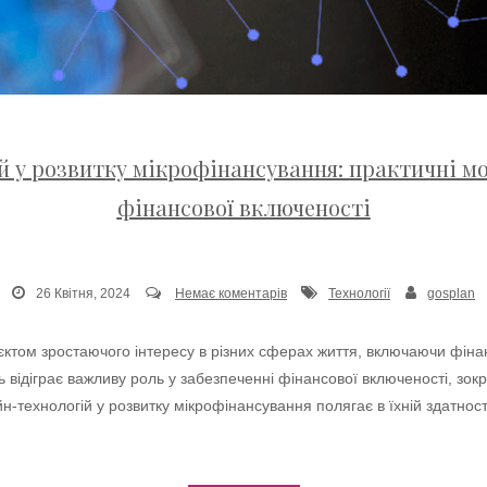
й у розвитку мікрофінансування: практичні м
фінансової включеності
26 Квітня, 2024
Немає коментарів
Технології
gosplan
б’єктом зростаючого інтересу в різних сферах життя, включаючи фіна
ь відіграє важливу роль у забезпеченні фінансової включеності, зо
йн-технологій у розвитку мікрофінансування полягає в їхній здатнос