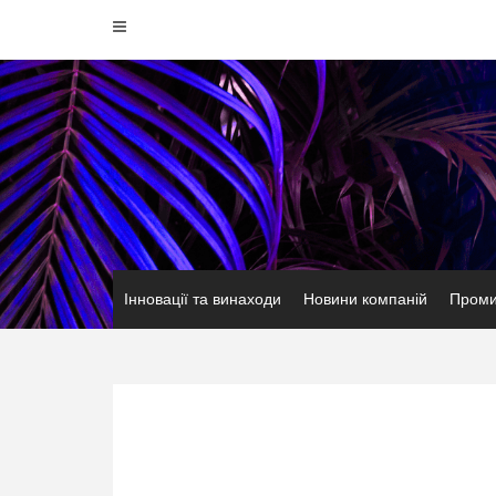
Перейти
до
вмісту
Інновації та винаходи
Новини компаній
Проми