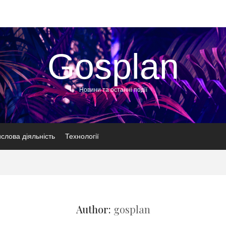
Gosplan
Новини та останні події
слова діяльність
Технології
Author:
gosplan