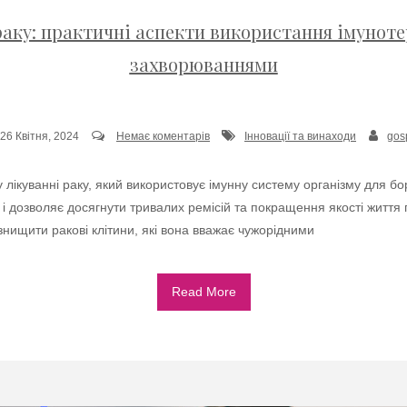
раку: практичні аспекти використання імуноте
захворюваннями
26 Квітня, 2024
Немає коментарів
Інновації та винаходи
gos
 лікуванні раку, який використовує імунну систему організму для бо
і дозволяє досягнути тривалих ремісій та покращення якості життя 
знищити ракові клітини, які вона вважає чужорідними
Read More