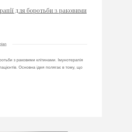
рапії для боротьби з раковими
plan
ротьби з раковими клітинами. Імунотерапія
пацієнтів. Основна ідея полягає в тому, що