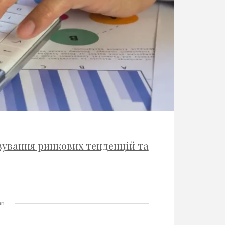
зування ринкових тенденцій та
an