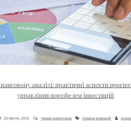
нансовому аналізі: практичні аспекти прогно
управління портфелем інвестицій
26 Квітня, 2024
Немає коментарів
Новини компаній
gospl